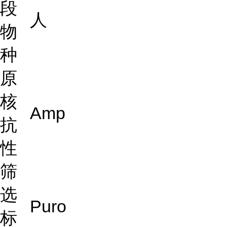
段
人
物
种
原
核
Amp
抗
性
筛
选
Puro
标