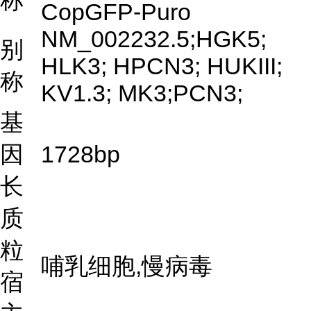
称
CopGFP-Puro
NM_002232.5;HGK5;
别
HLK3; HPCN3; HUKIII;
称
KV1.3; MK3;PCN3;
基
因
1728bp
长
质
粒
哺乳细胞,慢病毒
宿