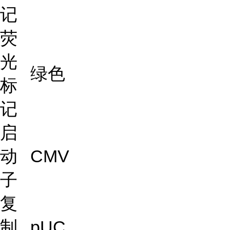
记
荧
光
绿色
标
记
启
动
CMV
子
复
制
pUC