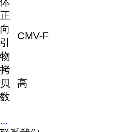
体
正
向
CMV-F
引
物
拷
贝
高
数
...