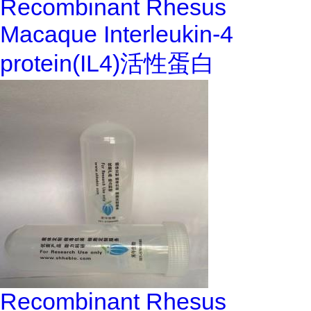
Recombinant Rhesus
Macaque Interleukin-4
protein(IL4)活性蛋白
Recombinant Rhesus