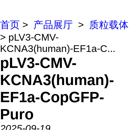
首页
>
产品展厅
>
质粒载体
> pLV3-CMV-
KCNA3(human)-EF1a-C...
pLV3-CMV-
KCNA3(human)-
EF1a-CopGFP-
Puro
2025-09-19