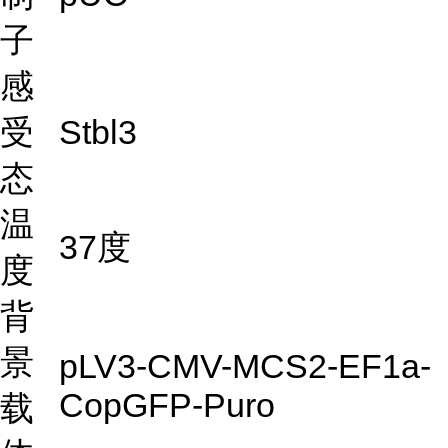
子
感
受
Stbl3
态
温
37度
度
背
景
pLV3-CMV-MCS2-EF1a-
CopGFP-Puro
载