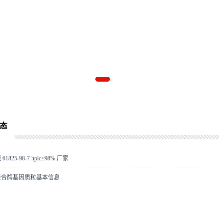
态
1825-98-7 hplc≥98% 厂家
kod聚合酶基因质粒基本信息