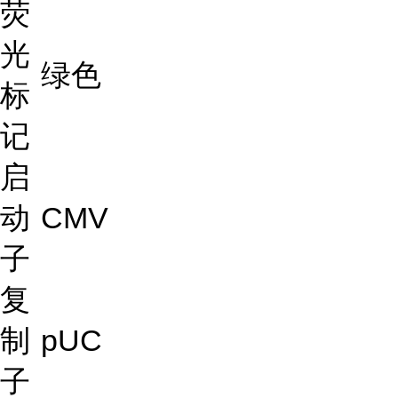
荧
光
绿色
标
记
启
动
CMV
子
复
制
pUC
子