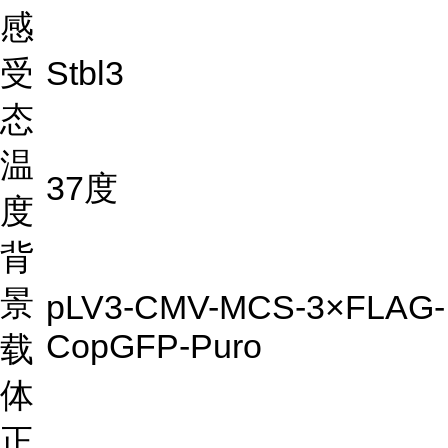
感
受
Stbl3
态
温
37度
度
背
景
pLV3-CMV-MCS-3×FLAG-
CopGFP-Puro
载
体
正