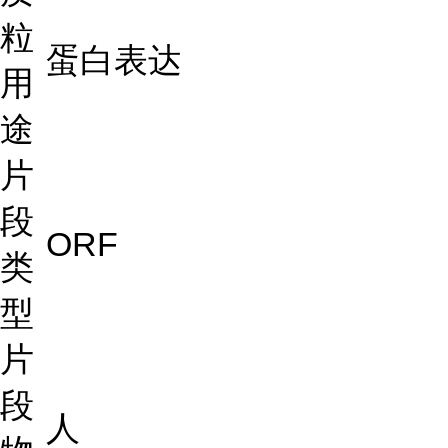
粒
蛋白表达
用
途
片
段
ORF
类
型
片
段
人