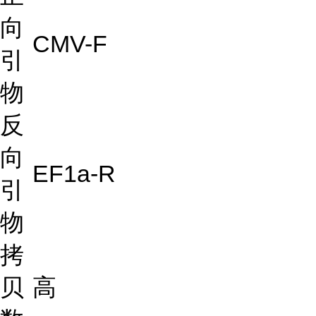
向
CMV-F
引
物
反
向
EF1a-R
引
物
拷
贝
高