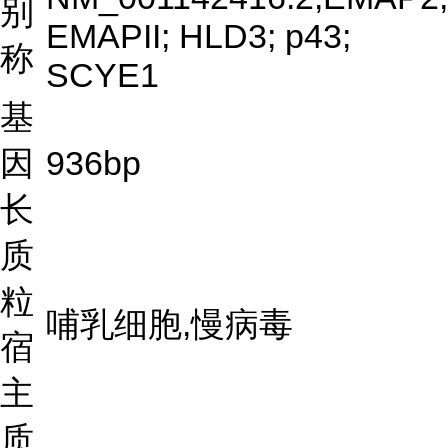
别
EMAPII; HLD3; p43;
称
SCYE1
基
因
936bp
长
质
粒
哺乳细胞,慢病毒
宿
主
质