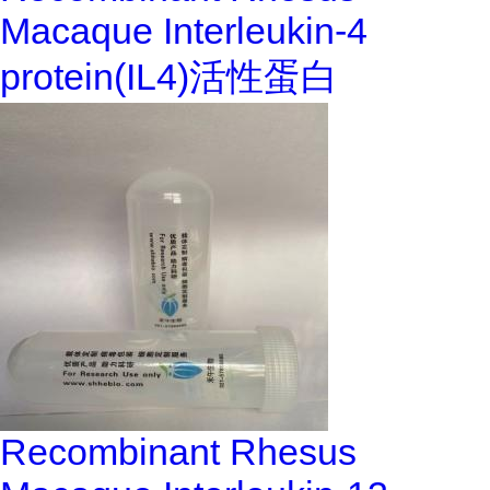
Macaque Interleukin-4
protein(IL4)活性蛋白
Recombinant Rhesus