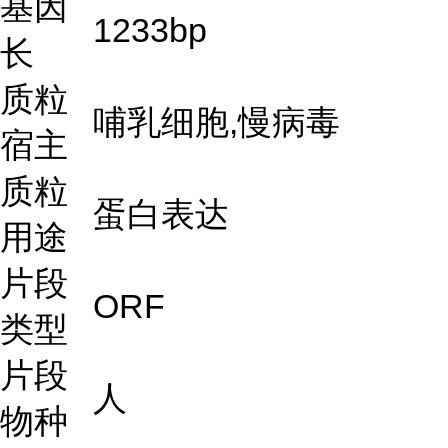
基因
1233bp
长
质粒
哺乳细胞,慢病毒
宿主
质粒
蛋白表达
用途
片段
ORF
类型
片段
人
物种