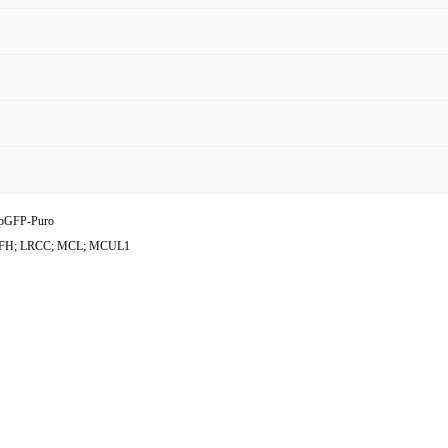
pGFP-Puro
FH; LRCC; MCL; MCUL1