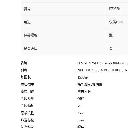
P70770
货号
用途
仅供科研
包装规格
瓶
是否进口
否
名称
pLV3-CMV-FH(human)-3×Myc-Co
别称
NM_000143.4;FMRD; HLRCC; Hs
基因长
1530bp
质粒宿主
哺乳细胞,慢病毒
质粒用途
蛋白表达
片段类型
ORF
片段物种
人
原核抗性
Amp
筛选标记
Puro
荧光标记
绿色