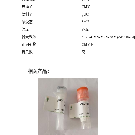
启动子
CMV
复制子
pUC
感受态
Stbl3
温度
37度
背景载体
pLV3-CMV-MCS-3×Myc-EF1a-Co
正向引物
CMV-F
拷贝数
高
相关产品：