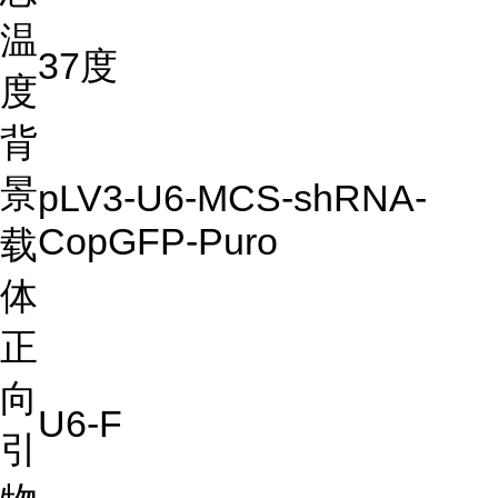
温
37度
度
背
景
pLV3-U6-MCS-shRNA-
CopGFP-Puro
载
体
正
向
U6-F
引