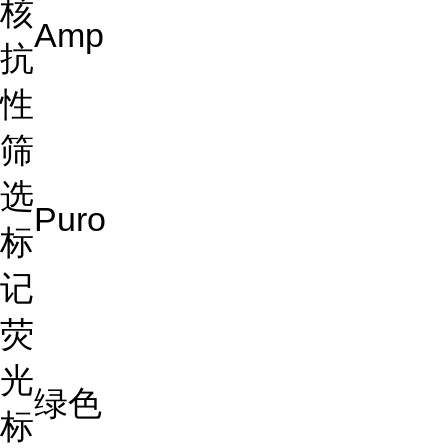
核
Amp
抗
性
筛
选
Puro
标
记
荧
光
绿色
标