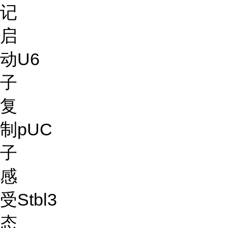
记
启
动
U6
子
复
制
pUC
子
感
受
Stbl3
态