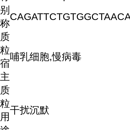
别
CAGATTCTGTGGCTAAC
称
质
粒
哺乳细胞,慢病毒
宿
主
质
粒
干扰沉默
用