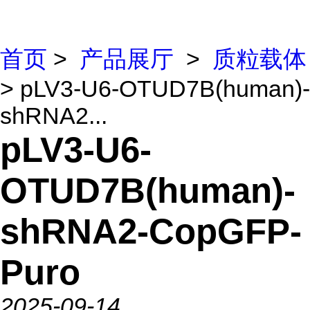
首页
>
产品展厅
>
质粒载体
> pLV3-U6-OTUD7B(human)-
shRNA2...
pLV3-U6-
OTUD7B(human)-
shRNA2-CopGFP-
Puro
2025-09-14