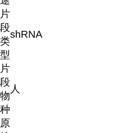
途
片
段
shRNA
类
型
片
段
人
物
种
原