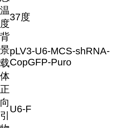
温
37度
度
背
景
pLV3-U6-MCS-shRNA-
CopGFP-Puro
载
体
正
向
U6-F
引