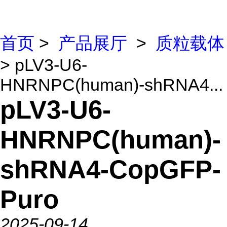
首页
>
产品展厅
>
质粒载体
> pLV3-U6-
HNRNPC(human)-shRNA4...
pLV3-U6-
HNRNPC(human)-
shRNA4-CopGFP-
Puro
2025-09-14