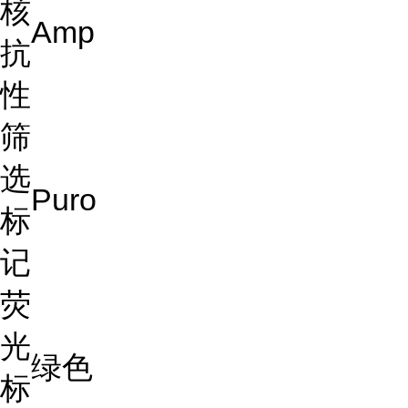
核
Amp
抗
性
筛
选
Puro
标
记
荧
光
绿色
标