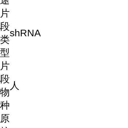
途
片
段
shRNA
类
型
片
段
人
物
种
原