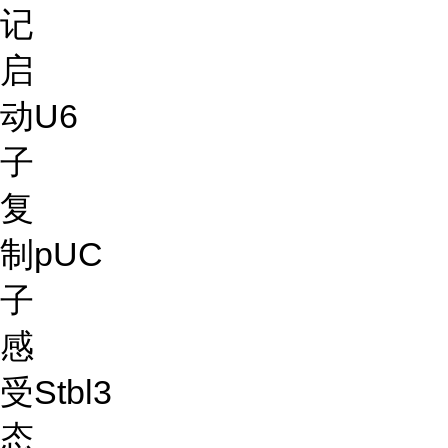
记
启
动
U6
子
复
制
pUC
子
感
受
Stbl3
态