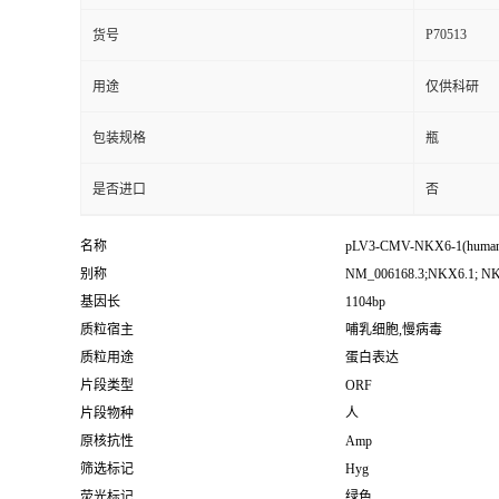
P70513
货号
用途
仅供科研
包装规格
瓶
是否进口
否
名称
pLV3-CMV-NKX6-1(human
别称
NM_006168.3;NKX6.1; N
基因长
1104bp
质粒宿主
哺乳细胞,慢病毒
质粒用途
蛋白表达
片段类型
ORF
片段物种
人
原核抗性
Amp
筛选标记
Hyg
荧光标记
绿色