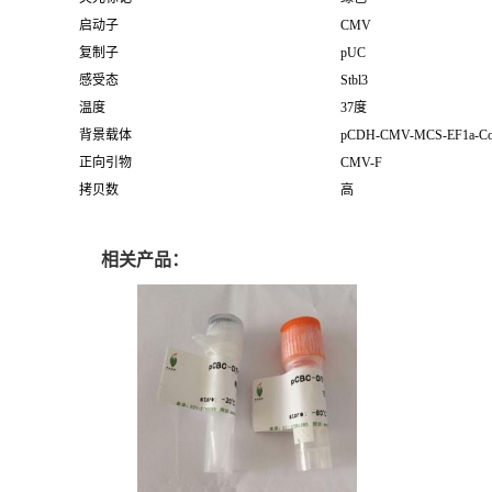
启动子
CMV
复制子
pUC
感受态
Stbl3
温度
37度
背景载体
pCDH-CMV-MCS-EF1a-Co
正向引物
CMV-F
拷贝数
高
相关产品：