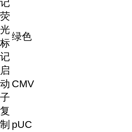
记
荧
光
绿色
标
记
启
动
CMV
子
复
制
pUC