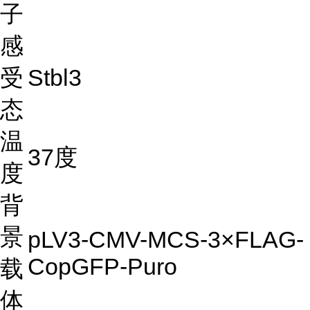
子
感
受
Stbl3
态
温
37度
度
背
景
pLV3-CMV-MCS-3×FLAG-
CopGFP-Puro
载
体