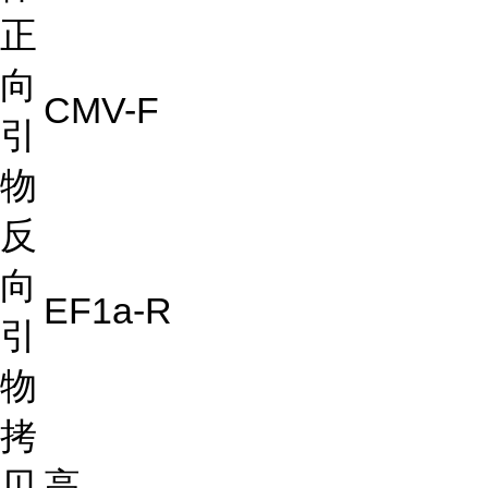
正
向
CMV-F
引
物
反
向
EF1a-R
引
物
拷
贝
高