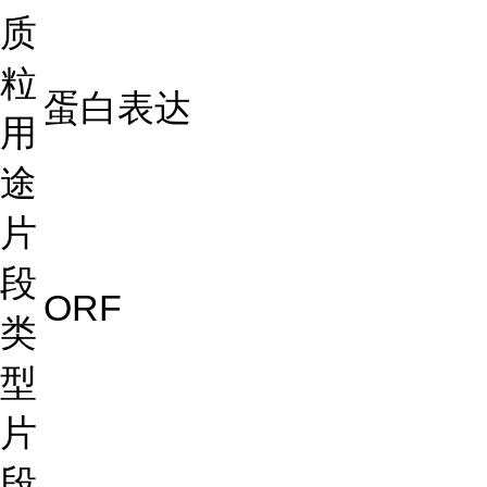
质
粒
蛋白表达
用
途
片
段
ORF
类
型
片
段