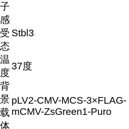
子
感
受
Stbl3
态
温
37度
度
背
景
pLV2-CMV-MCS-3×FLAG-
mCMV-ZsGreen1-Puro
载
体