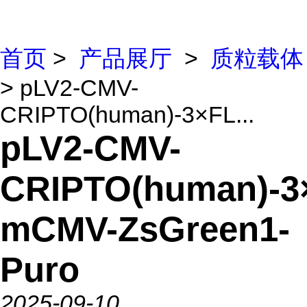
首页
>
产品展厅
>
质粒载体
> pLV2-CMV-
CRIPTO(human)-3×FL...
pLV2-CMV-
CRIPTO(human)-3
mCMV-ZsGreen1-
Puro
2025-09-10