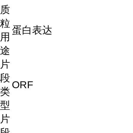
质
粒
蛋白表达
用
途
片
段
ORF
类
型
片
段