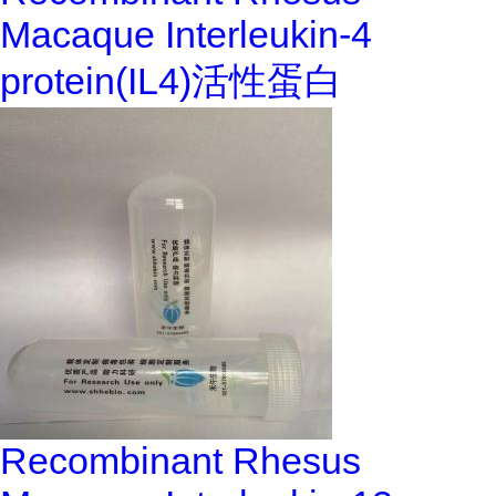
Macaque Interleukin-4
protein(IL4)活性蛋白
Recombinant Rhesus