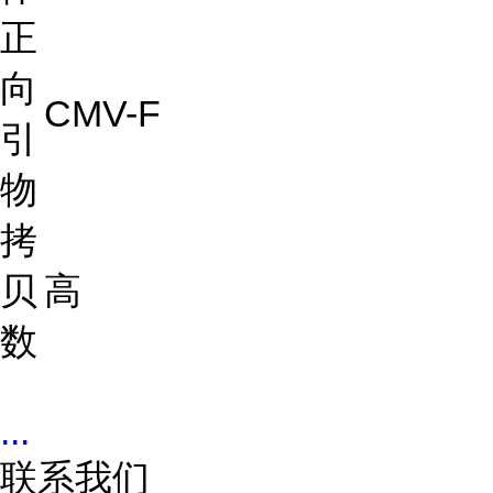
正
向
CMV-F
引
物
拷
贝
高
数
...
联系我们