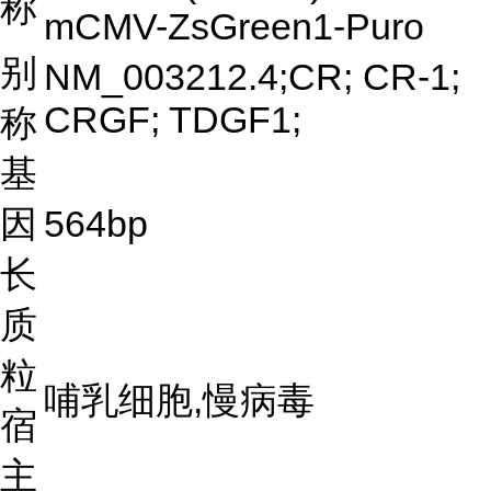
称
mCMV-ZsGreen1-Puro
别
NM_003212.4;CR; CR-1;
CRGF; TDGF1;
称
基
因
564bp
长
质
粒
哺乳细胞,慢病毒
宿
主