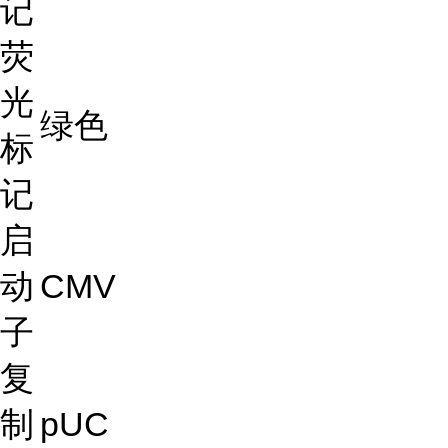
记
荧
光
绿色
标
记
启
动
CMV
子
复
制
pUC