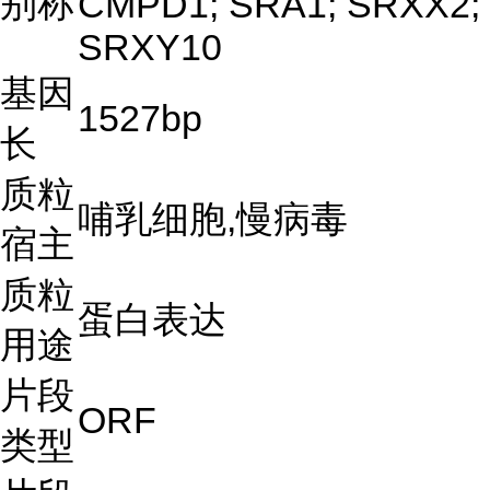
别称
CMPD1; SRA1; SRXX2;
SRXY10
基因
1527bp
长
质粒
哺乳细胞,慢病毒
宿主
质粒
蛋白表达
用途
片段
ORF
类型