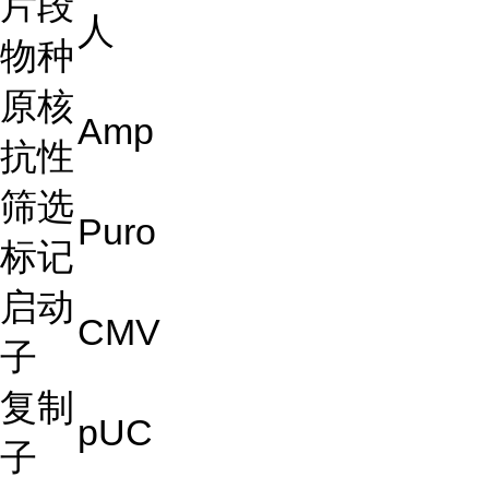
片段
人
物种
原核
Amp
抗性
筛选
Puro
标记
启动
CMV
子
复制
pUC
子