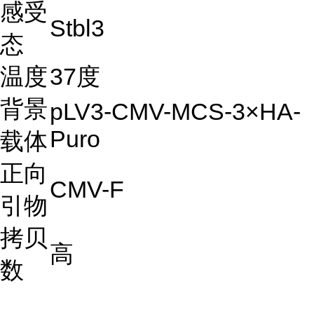
感受
Stbl3
态
温度
37度
背景
pLV3-CMV-MCS-3×HA-
Puro
载体
正向
CMV-F
引物
拷贝
高
数