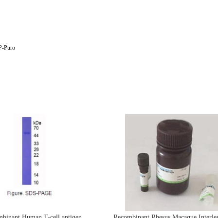
-Puro
binant Human T-cell antigen
Recombinant Rhesus Macaque Interle