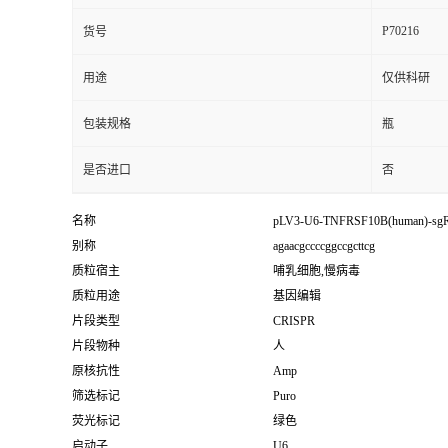
P70216
货号
用途
仅供科研
包装规格
瓶
是否进口
否
名称
pLV3-U6-TNFRSF10B(human)-sg
别称
agaacgccccggccgcttcg
质粒宿主
哺乳细胞,慢病毒
质粒用途
基因编辑
片段类型
CRISPR
片段物种
人
原核抗性
Amp
筛选标记
Puro
荧光标记
绿色
启动子
U6