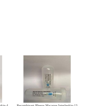
ukin-4
Recombinant Rhesus Macaque Interleukin-13