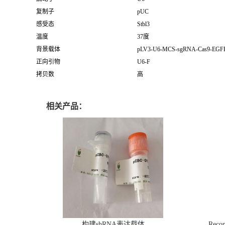
复制子
pUC
感受态
Stbl3
温度
37度
背景载体
pLV3-U6-MCS-sgRNA-Cas9-EGFP
正向引物
U6-F
拷贝数
高
相关产品：
构建shRNA表达载体
Recom