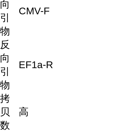
向
CMV-F
引
物
反
向
EF1a-R
引
物
拷
贝
高
数