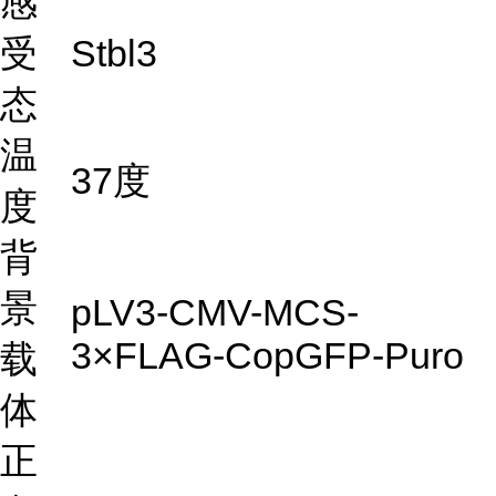
感
受
Stbl3
态
温
37度
度
背
景
pLV3-CMV-MCS-
3×FLAG-CopGFP-Puro
载
体
正