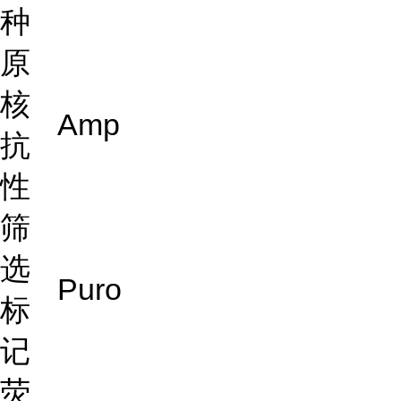
种
原
核
Amp
抗
性
筛
选
Puro
标
记
荧