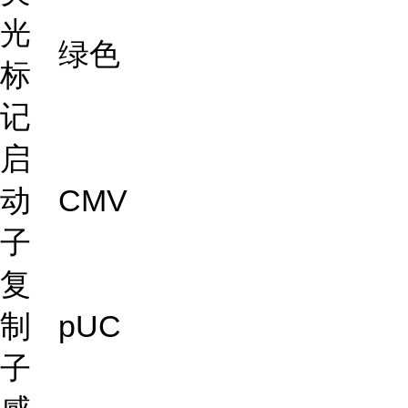
光
绿色
标
记
启
动
CMV
子
复
制
pUC
子