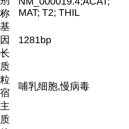
别
NM_000019.4;ACAT;
MAT; T2; THIL
称
基
因
1281bp
长
质
粒
哺乳细胞,慢病毒
宿
主
质