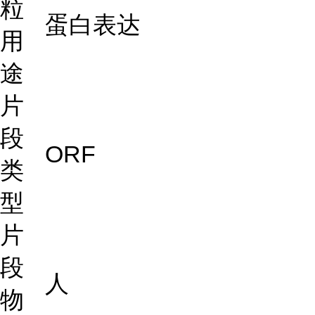
粒
蛋白表达
用
途
片
段
ORF
类
型
片
段
人
物