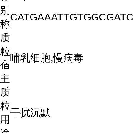
别
CATGAAATTGTGGCGATC
称
质
粒
哺乳细胞,慢病毒
宿
主
质
粒
干扰沉默
用