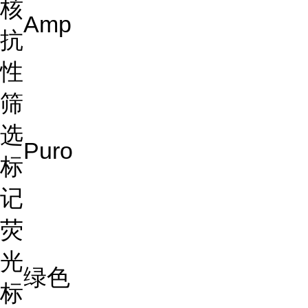
核
Amp
抗
性
筛
选
Puro
标
记
荧
光
绿色
标