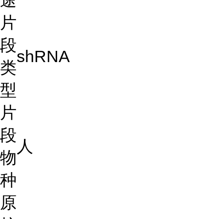
途
片
段
shRNA
类
型
片
段
人
物
种
原