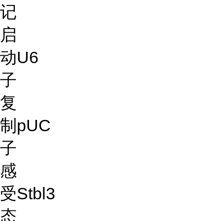
记
启
动
U6
子
复
制
pUC
子
感
受
Stbl3
态