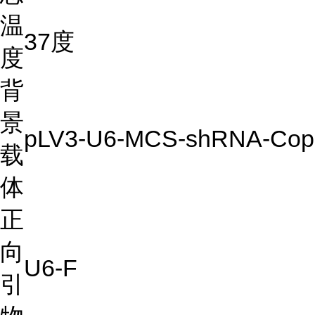
温
37度
度
背
景
pLV3-U6-MCS-shRNA-Cop
载
体
正
向
U6-F
引