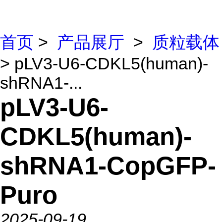
首页
>
产品展厅
>
质粒载体
> pLV3-U6-CDKL5(human)-
shRNA1-...
pLV3-U6-
CDKL5(human)-
shRNA1-CopGFP-
Puro
2025-09-19