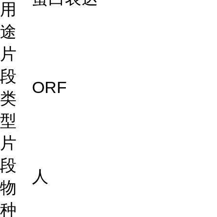
用
途
片
段
ORF
类
型
片
段
人
物
种