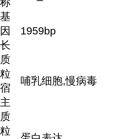
称
基
因
1959bp
长
质
粒
哺乳细胞,慢病毒
宿
主
质
粒
蛋白表达