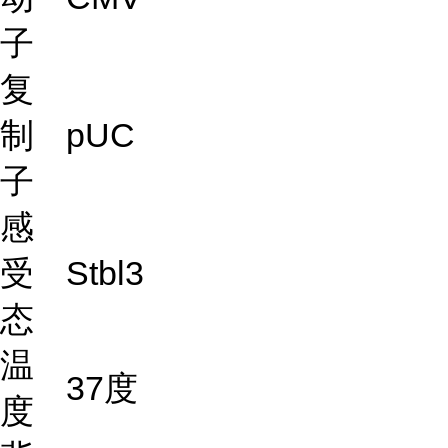
子
复
制
pUC
子
感
受
Stbl3
态
温
37度
度