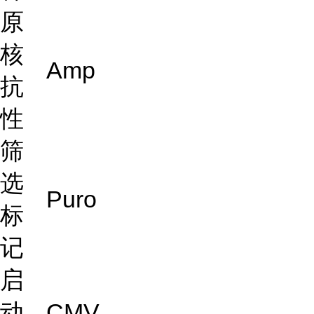
原
核
Amp
抗
性
筛
选
Puro
标
记
启
动
CMV