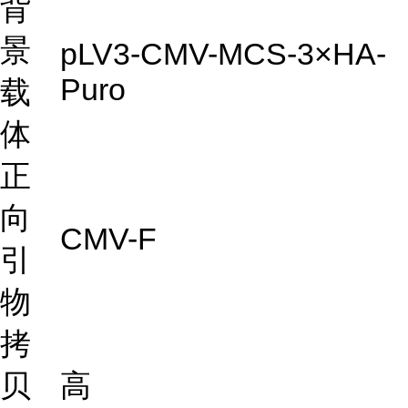
背
景
pLV3-CMV-MCS-3×HA-
Puro
载
体
正
向
CMV-F
引
物
拷
贝
高