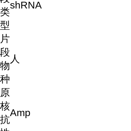
shRNA
类
型
片
段
人
物
种
原
核
Amp
抗