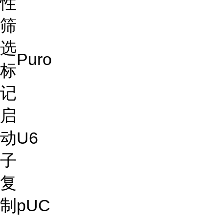
性
筛
选
Puro
标
记
启
动
U6
子
复
制
pUC