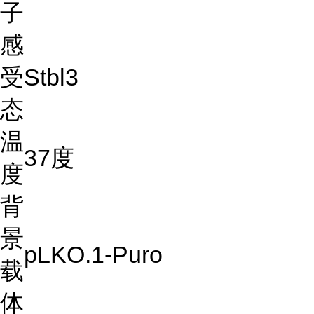
子
感
受
Stbl3
态
温
37度
度
背
景
pLKO.1-Puro
载
体