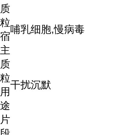
质
粒
哺乳细胞,慢病毒
宿
主
质
粒
干扰沉默
用
途
片
段