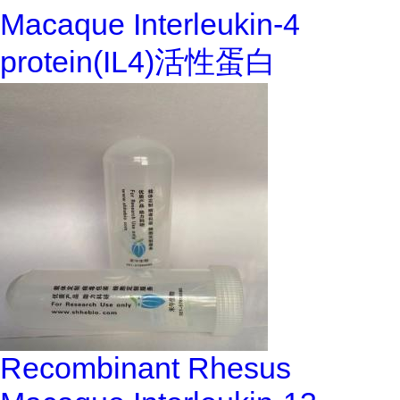
Macaque Interleukin-4
protein(IL4)活性蛋白
Recombinant Rhesus