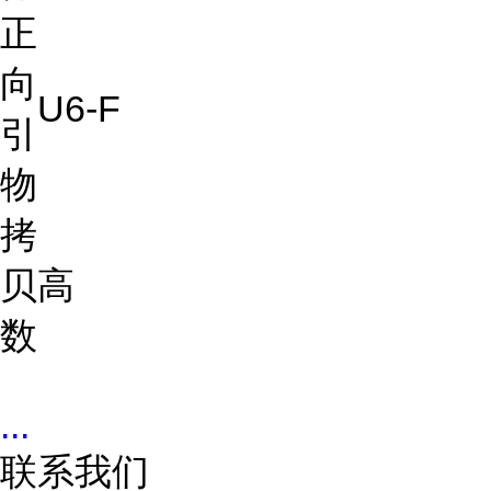
正
向
U6-F
引
物
拷
贝
高
数
...
联系我们