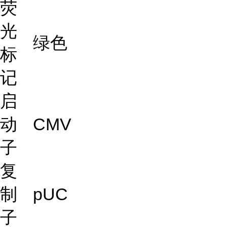
荧
光
绿色
标
记
启
动
CMV
子
复
制
pUC
子