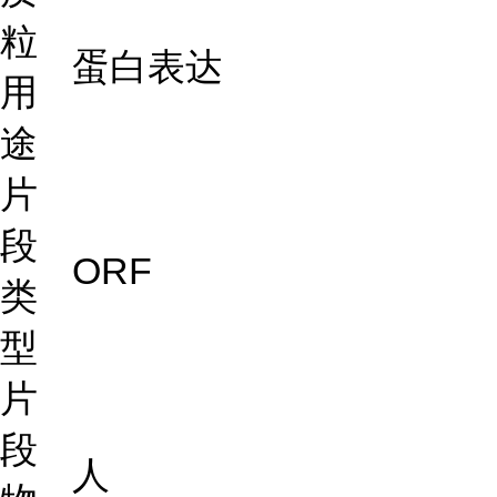
粒
蛋白表达
用
途
片
段
ORF
类
型
片
段
人