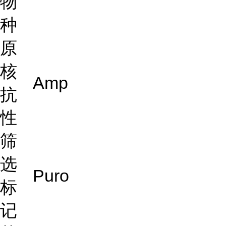
物
种
原
核
Amp
抗
性
筛
选
Puro
标
记