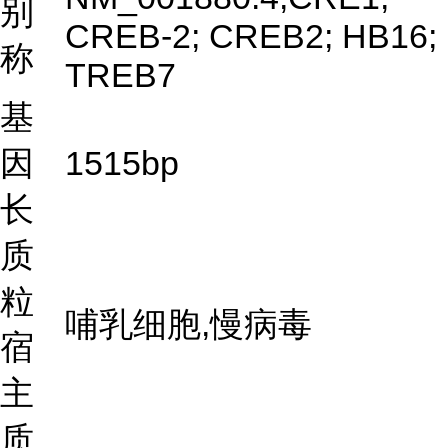
别
CREB-2; CREB2; HB16;
称
TREB7
基
因
1515bp
长
质
粒
哺乳细胞,慢病毒
宿
主
质