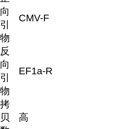
向
CMV-F
引
物
反
向
EF1a-R
引
物
拷
贝
高