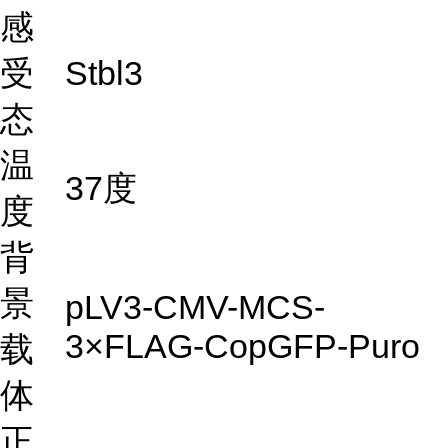
感
受
Stbl3
态
温
37度
度
背
景
pLV3-CMV-MCS-
3×FLAG-CopGFP-Puro
载
体
正