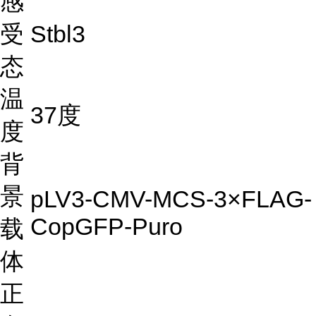
感
受
Stbl3
态
温
37度
度
背
景
pLV3-CMV-MCS-3×FLAG-
CopGFP-Puro
载
体
正