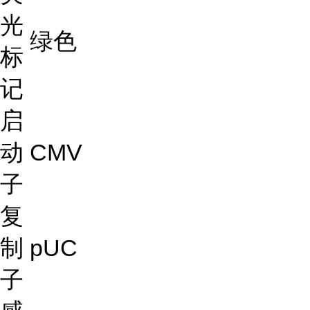
光
绿色
标
记
启
动
CMV
子
复
制
pUC
子