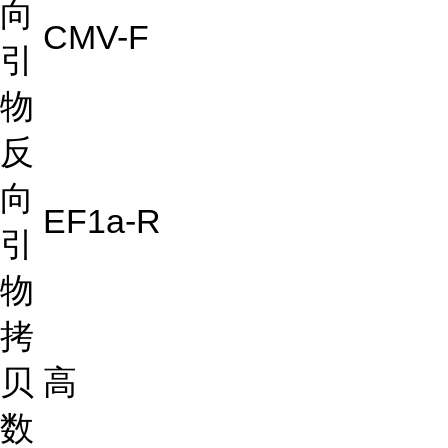
向
CMV-F
引
物
反
向
EF1a-R
引
物
拷
贝
高
数