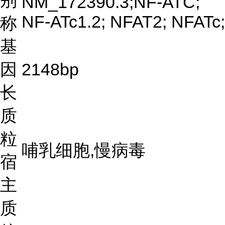
别
NM_172390.3;NF-ATC;
NF-ATc1.2; NFAT2; NFATc;
称
基
因
2148bp
长
质
粒
哺乳细胞,慢病毒
宿
主
质