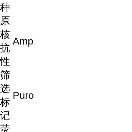
种
原
核
Amp
抗
性
筛
选
Puro
标
记
荧