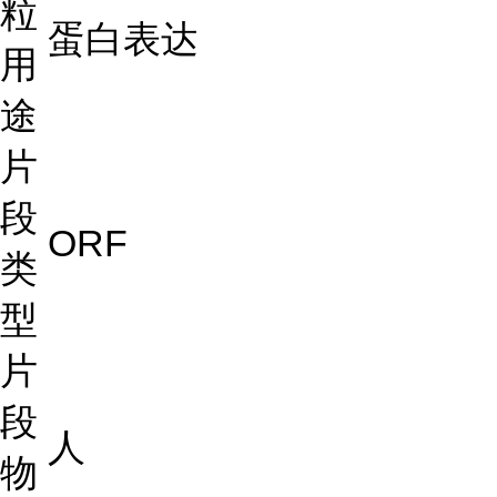
粒
蛋白表达
用
途
片
段
ORF
类
型
片
段
人
物