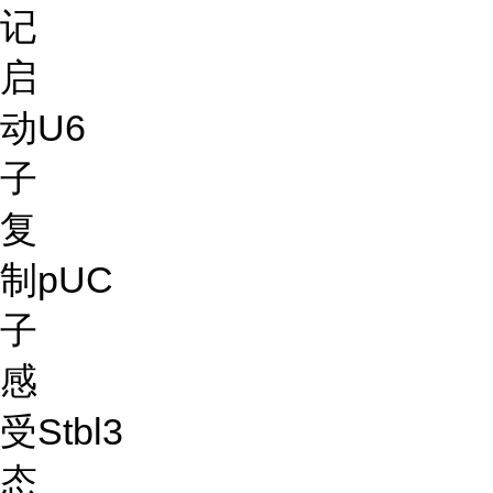
记
启
动
U6
子
复
制
pUC
子
感
受
Stbl3
态