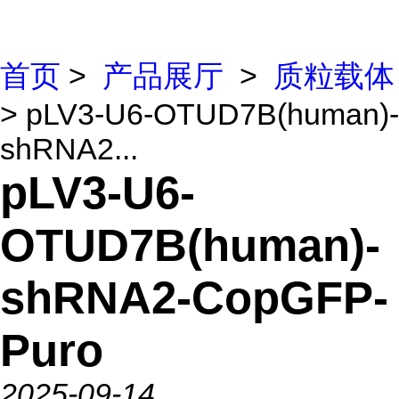
首页
>
产品展厅
>
质粒载体
> pLV3-U6-OTUD7B(human)-
shRNA2...
pLV3-U6-
OTUD7B(human)-
shRNA2-CopGFP-
Puro
2025-09-14