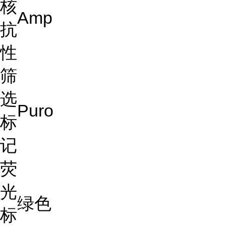
核
Amp
抗
性
筛
选
Puro
标
记
荧
光
绿色
标