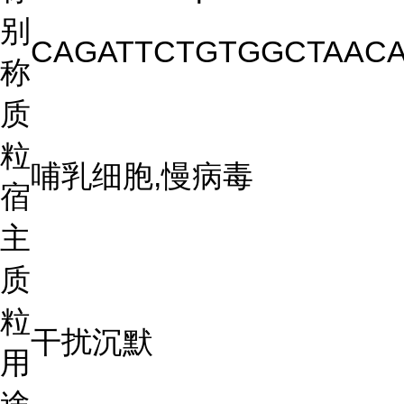
别
CAGATTCTGTGGCTAAC
称
质
粒
哺乳细胞,慢病毒
宿
主
质
粒
干扰沉默
用