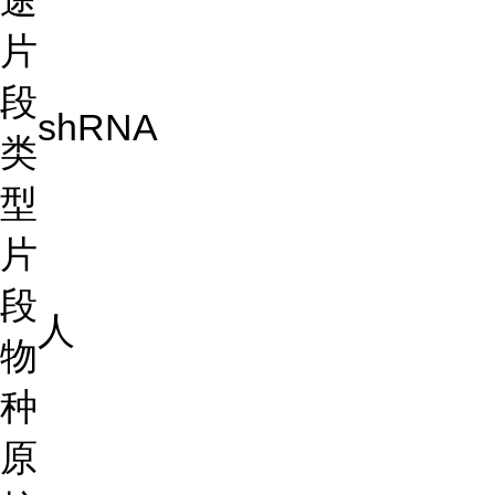
途
片
段
shRNA
类
型
片
段
人
物
种
原