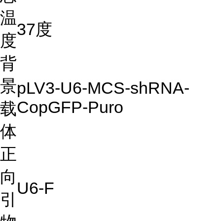
温
37度
度
背
景
pLV3-U6-MCS-shRNA-
CopGFP-Puro
载
体
正
向
U6-F
引