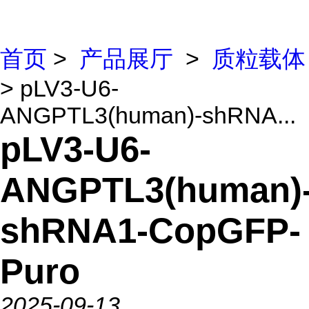
首页
>
产品展厅
>
质粒载体
> pLV3-U6-
ANGPTL3(human)-shRNA...
pLV3-U6-
ANGPTL3(human)
shRNA1-CopGFP-
Puro
2025-09-13