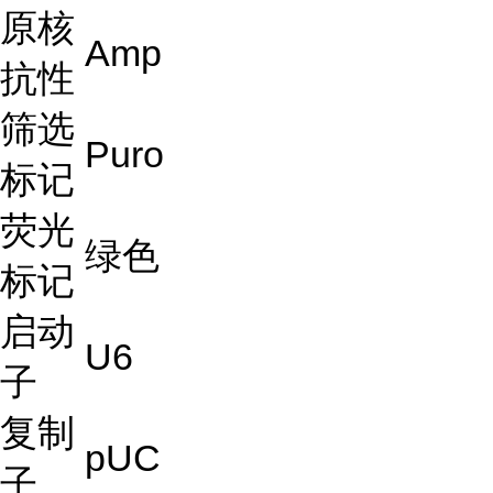
原核
Amp
抗性
筛选
Puro
标记
荧光
绿色
标记
启动
U6
子
复制
pUC
子