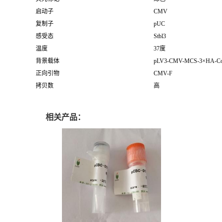
启动子
CMV
复制子
pUC
感受态
Stbl3
温度
37度
背景载体
pLV3-CMV-MCS-3×HA-Co
正向引物
CMV-F
拷贝数
高
相关产品：