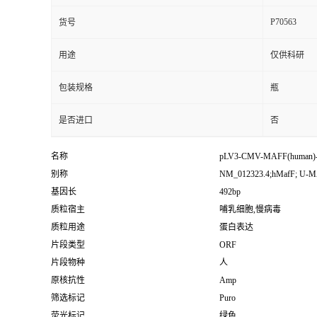
P70563
货号
用途
仅供科研
包装规格
瓶
是否进口
否
名称
pLV3-CMV-MAFF(human)
别称
NM_012323.4;hMafF; U-
基因长
492bp
质粒宿主
哺乳细胞,慢病毒
质粒用途
蛋白表达
片段类型
ORF
片段物种
人
原核抗性
Amp
筛选标记
Puro
荧光标记
绿色