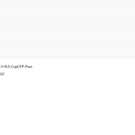
-3×HA-CopGFP-Puro
MAF