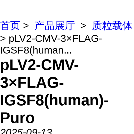
首页
>
产品展厅
>
质粒载体
> pLV2-CMV-3×FLAG-
IGSF8(human...
pLV2-CMV-
3×FLAG-
IGSF8(human)-
Puro
2025-09-13