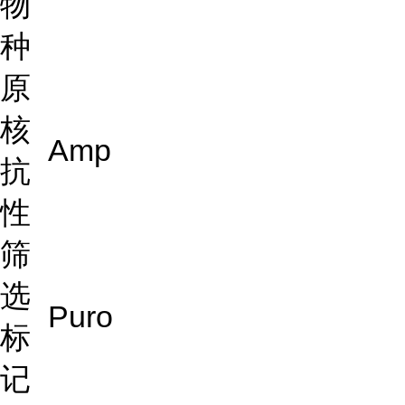
物
种
原
核
Amp
抗
性
筛
选
Puro
标
记