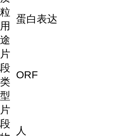
粒
蛋白表达
用
途
片
段
ORF
类
型
片
段
人