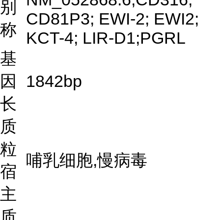
别
CD81P3; EWI-2; EWI2;
称
KCT-4; LIR-D1;PGRL
基
因
1842bp
长
质
粒
哺乳细胞,慢病毒
宿
主
质