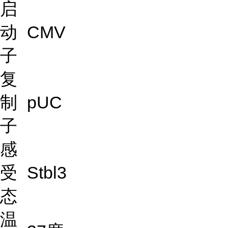
启
动
CMV
子
复
制
pUC
子
感
受
Stbl3
态
温