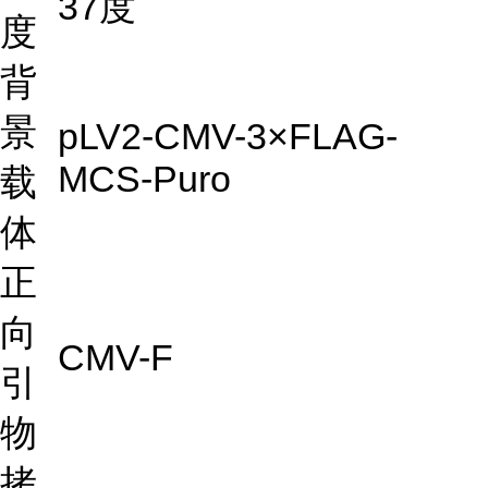
37度
度
背
景
pLV2-CMV-3×FLAG-
MCS-Puro
载
体
正
向
CMV-F
引
物
拷