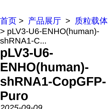
首页
>
产品展厅
>
质粒载体
> pLV3-U6-ENHO(human)-
shRNA1-C...
pLV3-U6-
ENHO(human)-
shRNA1-CopGFP-
Puro
2025-09-09