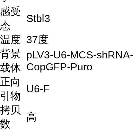
感受
Stbl3
态
温度
37度
背景
pLV3-U6-MCS-shRNA-
CopGFP-Puro
载体
正向
U6-F
引物
拷贝
高
数