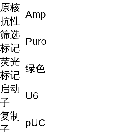
原核
Amp
抗性
筛选
Puro
标记
荧光
绿色
标记
启动
U6
子
复制
pUC
子