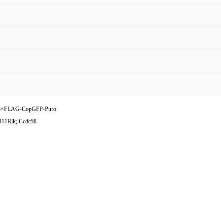
3×FLAG-CopGFP-Puro
11Rik; Ccdc58