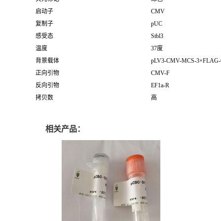
启动子
CMV
复制子
pUC
感受态
Stbl3
温度
37度
背景载体
pLV3-CMV-MCS-3×FLAG-
正向引物
CMV-F
反向引物
EF1a-R
拷贝数
高
相关产品：