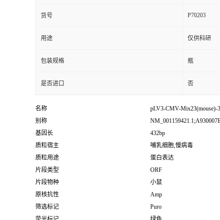
P70203
货号
用途
仅供科研
包装规格
瓶
是否进口
否
名称
pLV3-CMV-Mix23(mouse)-
别称
NM_001159421.1;A930007B
基因长
432bp
质粒宿主
哺乳细胞,慢病毒
质粒用途
蛋白表达
片段类型
ORF
片段物种
小鼠
原核抗性
Amp
筛选标记
Puro
荧光标记
绿色