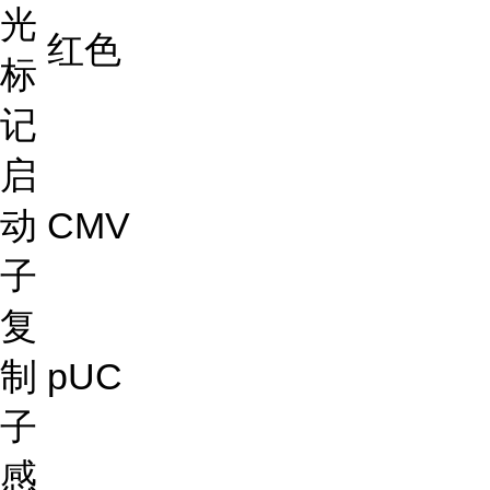
光
红色
标
记
启
动
CMV
子
复
制
pUC
子
感