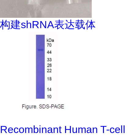
构建shRNA表达载体
Recombinant Human T-cell