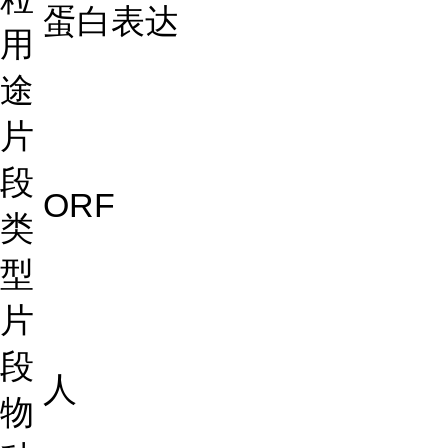
蛋白表达
用
途
片
段
ORF
类
型
片
段
人
物