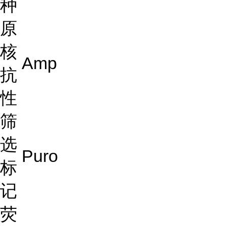
种
原
核
Amp
抗
性
筛
选
Puro
标
记
荧