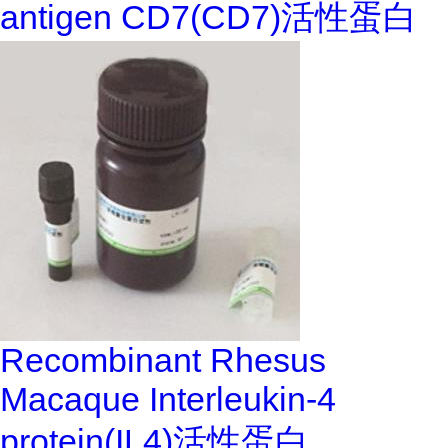
antigen CD7(CD7)活性蛋白
Recombinant Rhesus
Macaque Interleukin-4
protein(IL4)活性蛋白