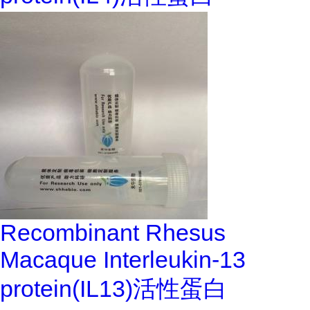
Recombinant Rhesus
Macaque Interleukin-13
protein(IL13)活性蛋白