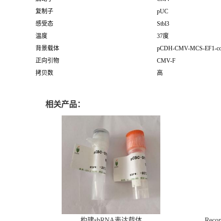
复制子
pUC
感受态
Stbl3
温度
37度
背景载体
pCDH-CMV-MCS-EF1-c
正向引物
CMV-F
拷贝数
高
相关产品：
构建shRNA表达载体
Recom