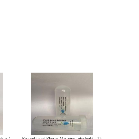
ukin-4
Recombinant Rhesus Macaque Interleukin-13