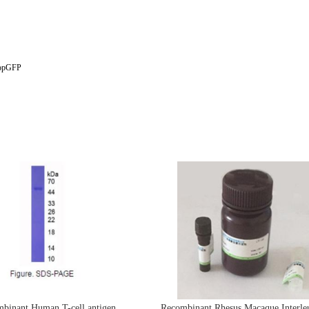
opGFP
binant Human T-cell antigen
Recombinant Rhesus Macaque Interle