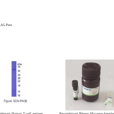
AG-Puro
binant Human T-cell antigen
Recombinant Rhesus Macaque Interle