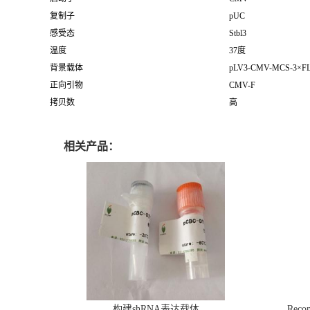
复制子
pUC
感受态
Stbl3
温度
37度
背景载体
pLV3-CMV-MCS-3×FL
正向引物
CMV-F
拷贝数
高
相关产品：
构建shRNA表达载体
Recom