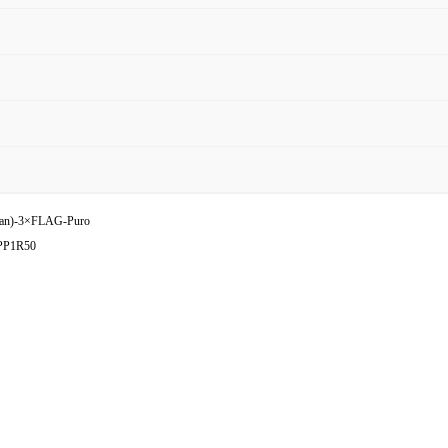
n)-3×FLAG-Puro
PPP1R50