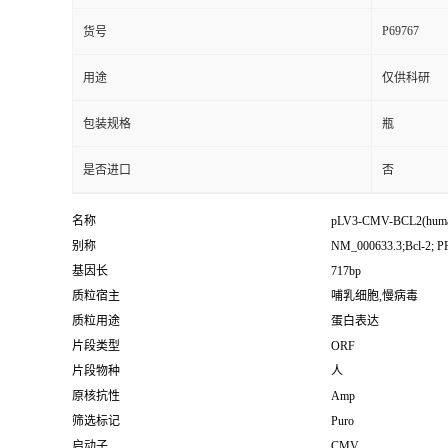
P69767
货号
用途
仅供科研
包装规格
瓶
是否进口
否
名称
pLV3-CMV-BCL2(huma
别称
NM_000633.3;Bcl-2; 
基因长
717bp
质粒宿主
哺乳细胞,慢病毒
质粒用途
蛋白表达
片段类型
ORF
片段物种
人
原核抗性
Amp
筛选标记
Puro
启动子
CMV