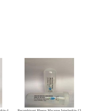
ukin-4
Recombinant Rhesus Macaque Interleukin-13