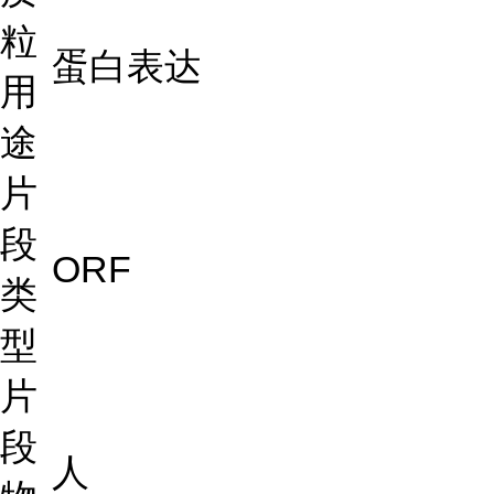
粒
蛋白表达
用
途
片
段
ORF
类
型
片
段
人