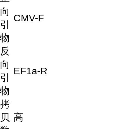
向
CMV-F
引
物
反
向
EF1a-R
引
物
拷
贝
高