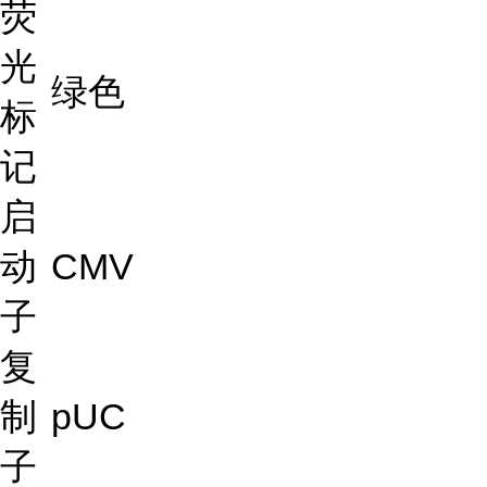
荧
光
绿色
标
记
启
动
CMV
子
复
制
pUC
子