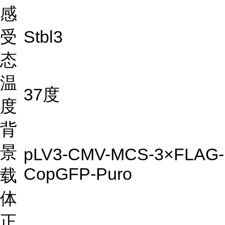
感
受
Stbl3
态
温
37度
度
背
景
pLV3-CMV-MCS-3×FLAG-
CopGFP-Puro
载
体
正