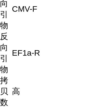
向
CMV-F
引
物
反
向
EF1a-R
引
物
拷
贝
高
数