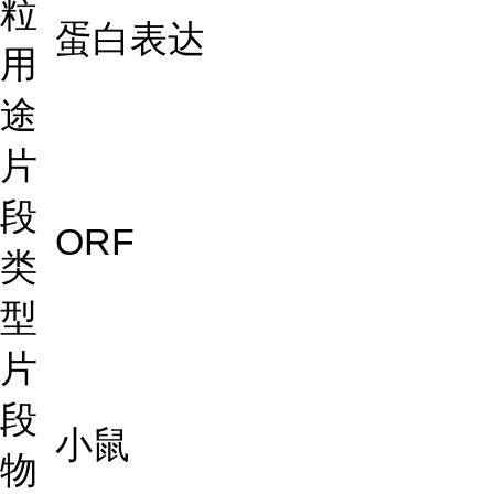
粒
蛋白表达
用
途
片
段
ORF
类
型
片
段
小鼠
物