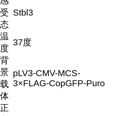
感
受
Stbl3
态
温
37度
度
背
景
pLV3-CMV-MCS-
3×FLAG-CopGFP-Puro
载
体
正