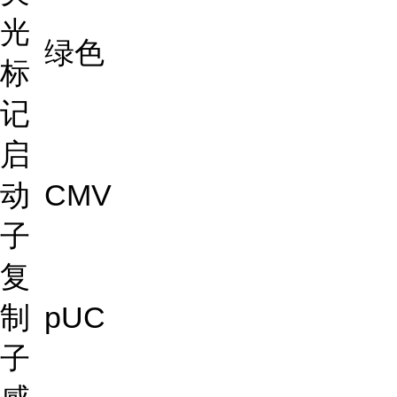
光
绿色
标
记
启
动
CMV
子
复
制
pUC
子