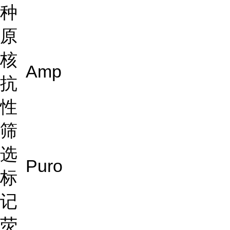
种
原
核
Amp
抗
性
筛
选
Puro
标
记
荧