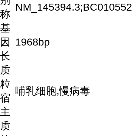
别
NM_145394.3;BC010552
称
基
因
1968bp
长
质
粒
哺乳细胞,慢病毒
宿
主
质