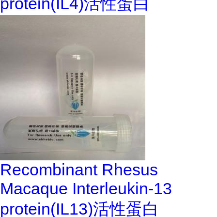
protein(IL4)活性蛋白
Recombinant Rhesus
Macaque Interleukin-13
protein(IL13)活性蛋白