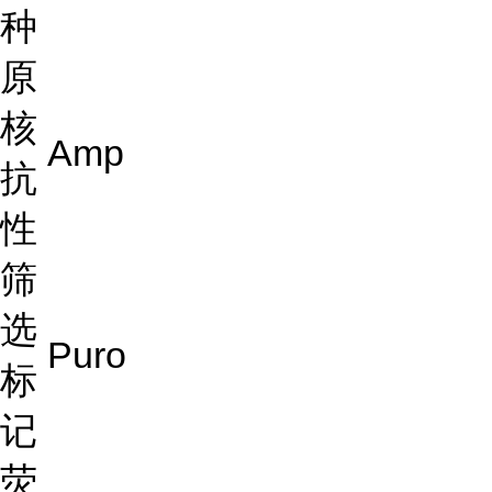
种
原
核
Amp
抗
性
筛
选
Puro
标
记
荧