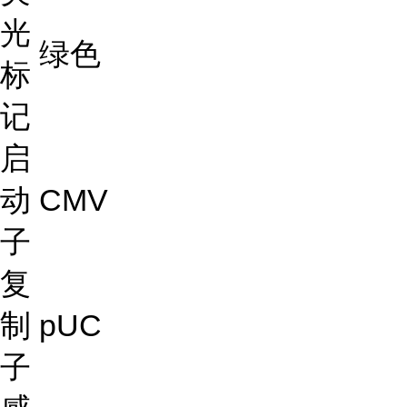
光
绿色
标
记
启
动
CMV
子
复
制
pUC
子