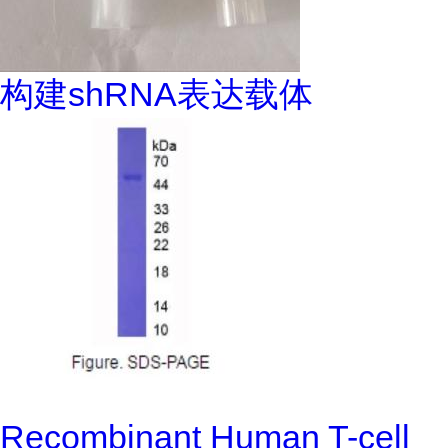
构建shRNA表达载体
Recombinant Human T-cell