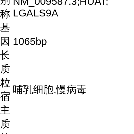
别
NM_009587.3;HUAT;
LGALS9A
称
基
因
1065bp
长
质
粒
哺乳细胞,慢病毒
宿
主
质