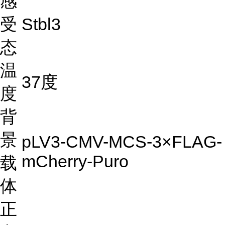
感
受
Stbl3
态
温
37度
度
背
景
pLV3-CMV-MCS-3×FLAG-
mCherry-Puro
载
体
正