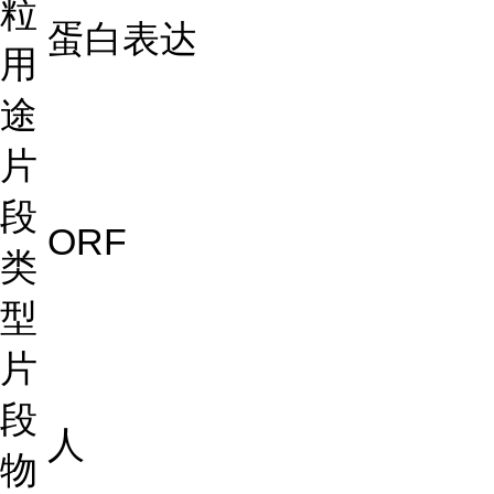
粒
蛋白表达
用
途
片
段
ORF
类
型
片
段
人
物