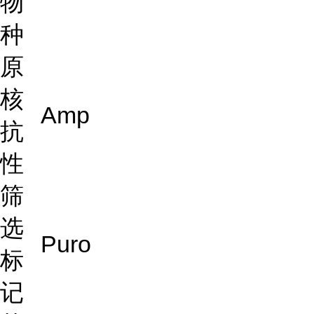
物
种
原
核
Amp
抗
性
筛
选
Puro
标
记