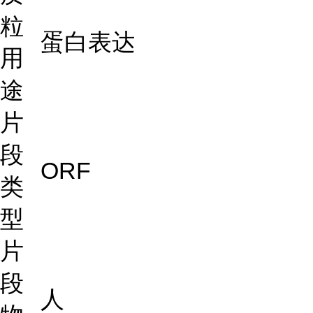
粒
蛋白表达
用
途
片
段
ORF
类
型
片
段
人