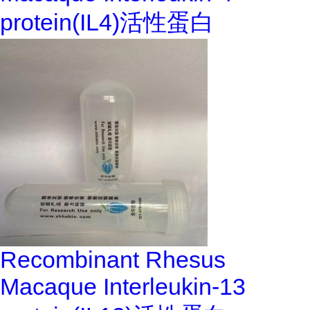
protein(IL4)活性蛋白
Recombinant Rhesus
Macaque Interleukin-13