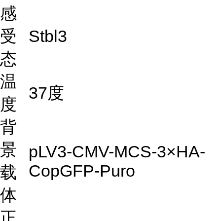
感
受
Stbl3
态
温
37度
度
背
景
pLV3-CMV-MCS-3×HA-
CopGFP-Puro
载
体
正