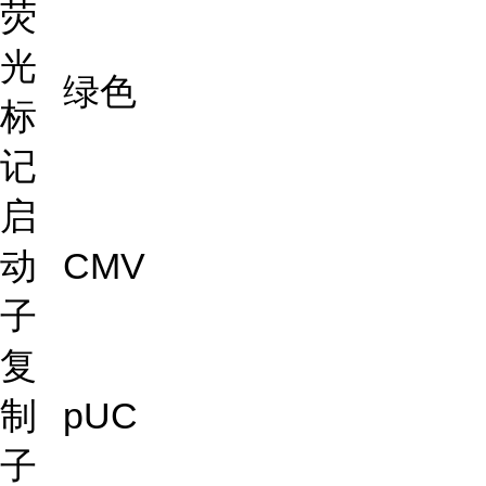
荧
光
绿色
标
记
启
动
CMV
子
复
制
pUC
子