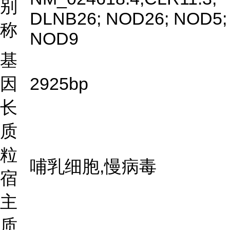
别
DLNB26; NOD26; NOD5;
称
NOD9
基
因
2925bp
长
质
粒
哺乳细胞,慢病毒
宿
主
质