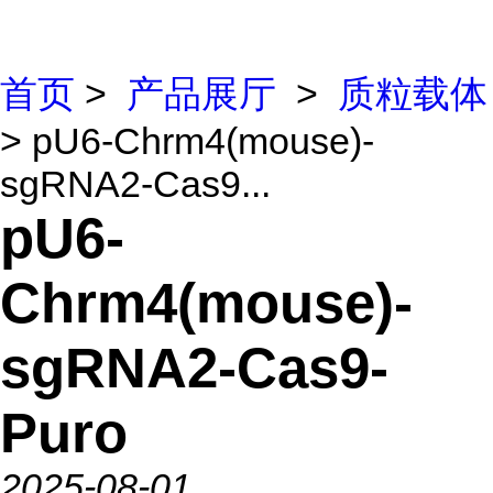
首页
>
产品展厅
>
质粒载体
> pU6-Chrm4(mouse)-
sgRNA2-Cas9...
pU6-
Chrm4(mouse)-
sgRNA2-Cas9-
Puro
2025-08-01