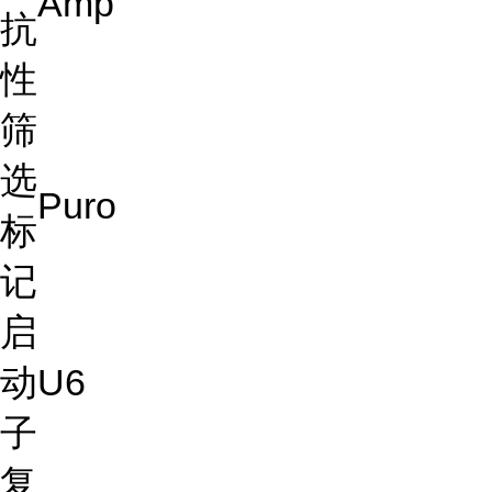
Amp
抗
性
筛
选
Puro
标
记
启
动
U6
子
复