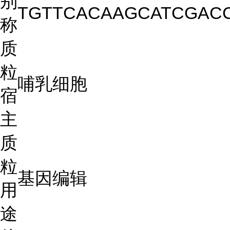
别
TGTTCACAAGCATCGAC
称
质
粒
哺乳细胞
宿
主
质
粒
基因编辑
用
途