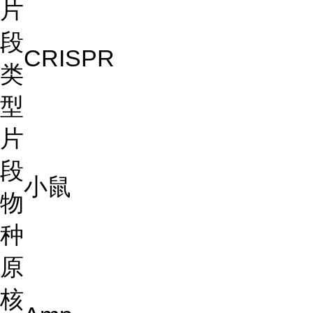
片
段
CRISPR
类
型
片
段
小鼠
物
种
原
核