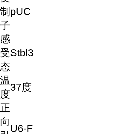
制
pUC
子
感
受
Stbl3
态
温
37度
度
正
向
U6-F