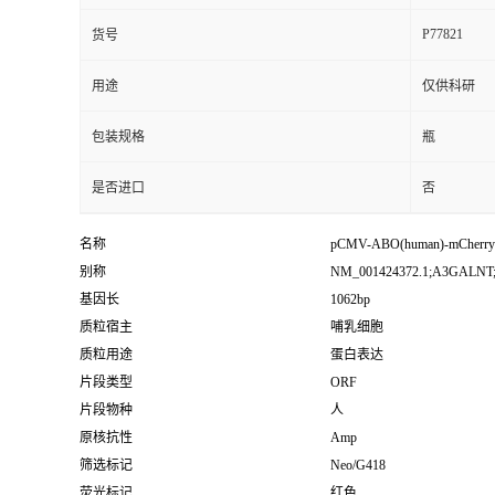
P77821
货号
用途
仅供科研
包装规格
瓶
是否进口
否
名称
pCMV-ABO(human)-mCherry
别称
NM_001424372.1;A3GALNT
基因长
1062bp
质粒宿主
哺乳细胞
质粒用途
蛋白表达
片段类型
ORF
片段物种
人
原核抗性
Amp
筛选标记
Neo/G418
荧光标记
红色