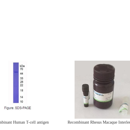
binant Human T-cell antigen
Recombinant Rhesus Macaque Interle
CD7(CD7)活性蛋白
protein(IL4)活性蛋白