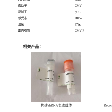
启动子
CMV
复制子
pUC
感受态
DH5a
温度
37度
正向引物
CMV-F
相关产品：
构建shRNA表达载体
Recom