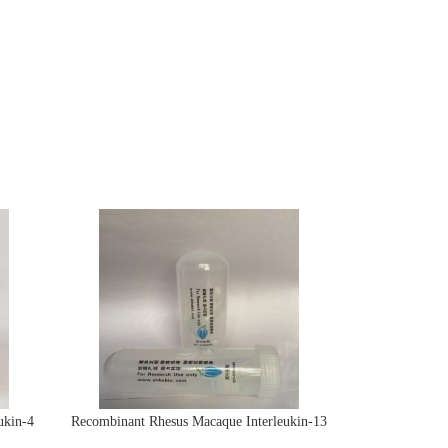
ukin-4
Recombinant Rhesus Macaque Interleukin-13
protein(IL13)活性蛋白