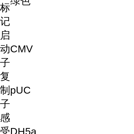
绿色
标
记
启
动
CMV
子
复
制
pUC
子
感
受
DH5a