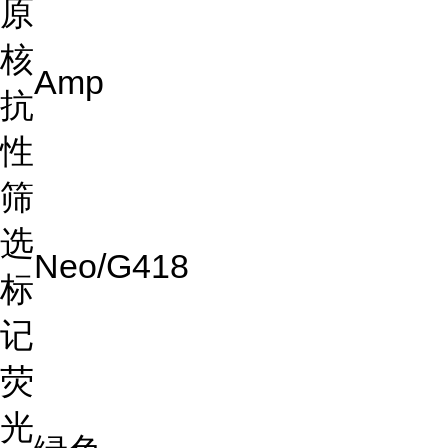
原
核
Amp
抗
性
筛
选
Neo/G418
标
记
荧
光