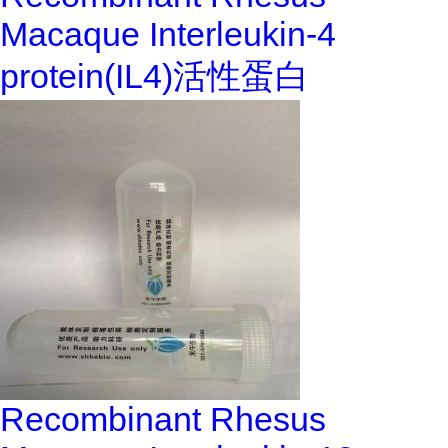
Macaque Interleukin-4
protein(IL4)活性蛋白
Recombinant Rhesus