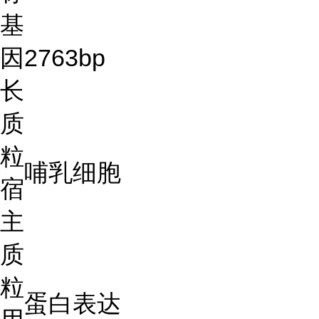
基
因
2763bp
长
质
粒
哺乳细胞
宿
主
质
粒
蛋白表达