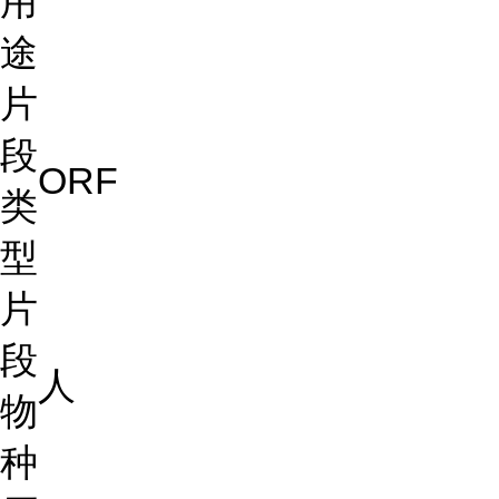
用
途
片
段
ORF
类
型
片
段
人
物
种