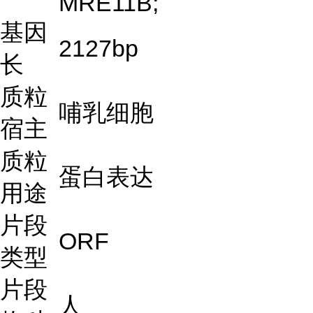
MRE11B;
基因
2127bp
长
质粒
哺乳细胞
宿主
质粒
蛋白表达
用途
片段
ORF
类型
片段
人