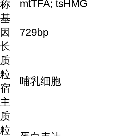
mtTFA; tsHMG
称
基
因
729bp
长
质
粒
哺乳细胞
宿
主
质
粒