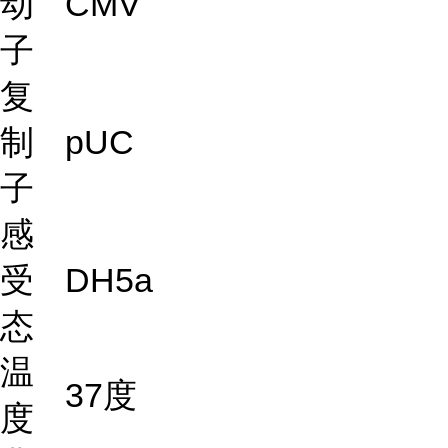
动
CMV
子
复
制
pUC
子
感
受
DH5a
态
温
37度
度