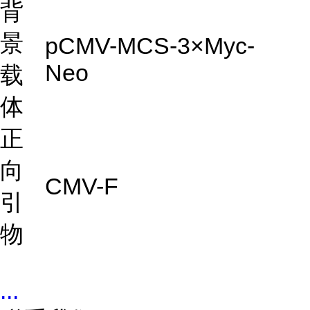
背
景
pCMV-MCS-3×Myc-
Neo
载
体
正
向
CMV-F
引
物
...