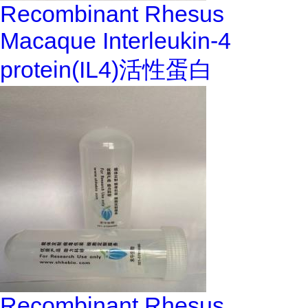
Recombinant Rhesus
Macaque Interleukin-4
protein(IL4)活性蛋白
Recombinant Rhesus