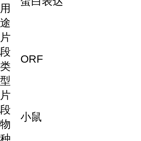
蛋白表达
用
途
片
段
ORF
类
型
片
段
小鼠
物
种