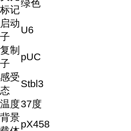
绿色
标记
启动
U6
子
复制
pUC
子
感受
Stbl3
态
温度
37度
背景
pX458
载体