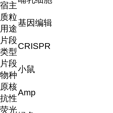
宿主
质粒
基因编辑
用途
片段
CRISPR
类型
片段
小鼠
物种
原核
Amp
抗性
荧光