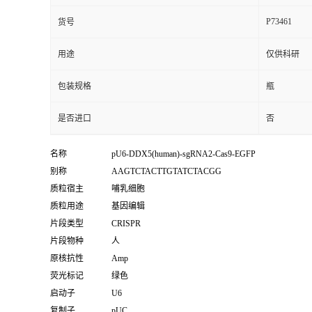
P73461
货号
用途
仅供科研
包装规格
瓶
是否进口
否
名称
pU6-DDX5(human)-sgRNA2-Cas9-EGFP
别称
AAGTCTACTTGTATCTACGG
质粒宿主
哺乳细胞
质粒用途
基因编辑
片段类型
CRISPR
片段物种
人
原核抗性
Amp
荧光标记
绿色
启动子
U6
复制子
pUC