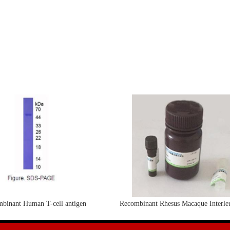
binant Human T-cell antigen
Recombinant Rhesus Macaque Interle
CD7(CD7)活性蛋白
protein(IL4)活性蛋白