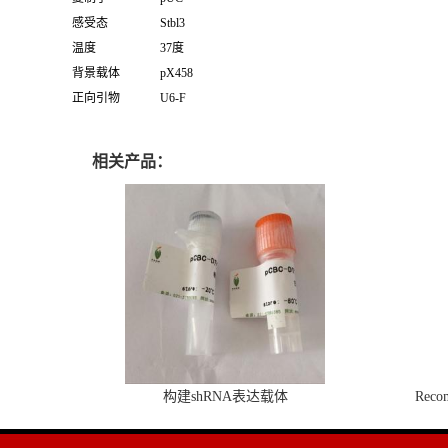
感受态
Stbl3
温度
37度
背景载体
pX458
正向引物
U6-F
相关产品：
构建shRNA表达载体
Recom