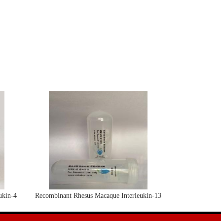
ukin-4
Recombinant Rhesus Macaque Interleukin-13
protein(IL13)活性蛋白