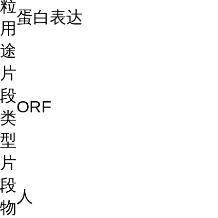
粒
蛋白表达
用
途
片
段
ORF
类
型
片
段
人
物