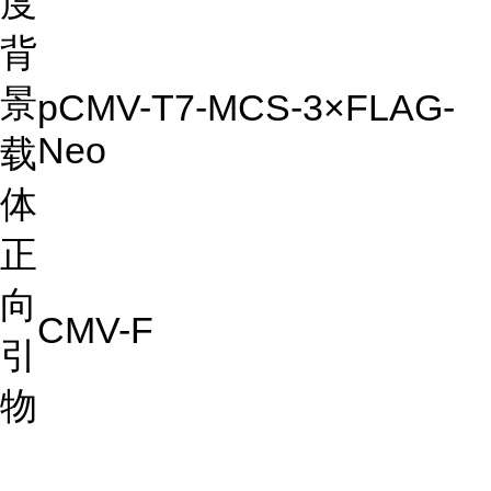
度
背
景
pCMV-T7-MCS-3×FLAG-
Neo
载
体
正
向
CMV-F
引
物