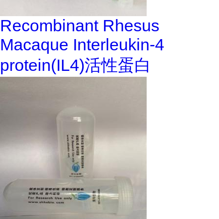
Recombinant Rhesus
Macaque Interleukin-4
protein(IL4)活性蛋白