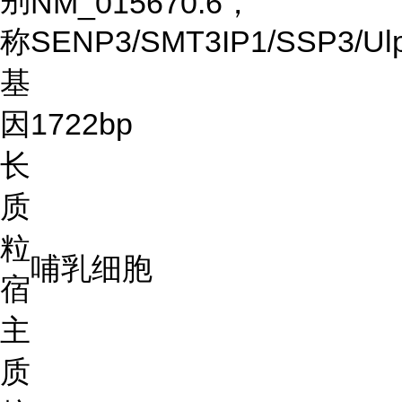
别
NM_015670.6，
称
SENP3/SMT3IP1/SSP3/Ul
基
因
1722bp
长
质
粒
哺乳细胞
宿
主
质