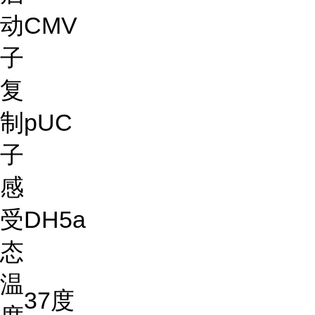
动
CMV
子
复
制
pUC
子
感
受
DH5a
态
温
37度