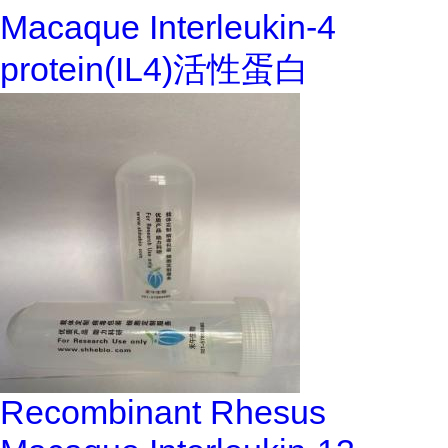
Macaque Interleukin-4
protein(IL4)活性蛋白
Recombinant Rhesus