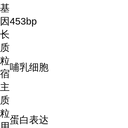
基
因
453bp
长
质
粒
哺乳细胞
宿
主
质
粒
蛋白表达
用