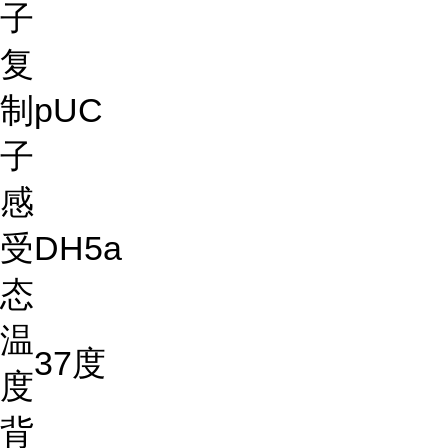
子
复
制
pUC
子
感
受
DH5a
态
温
37度
度
背