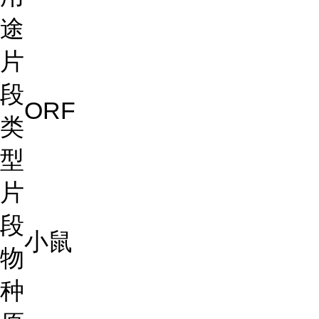
途
片
段
ORF
类
型
片
段
小鼠
物
种