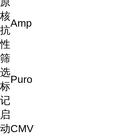
原
核
Amp
抗
性
筛
选
Puro
标
记
启
动
CMV