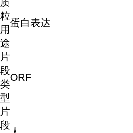
质
粒
蛋白表达
用
途
片
段
ORF
类
型
片
段
人