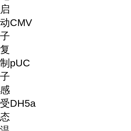
启
动
CMV
子
复
制
pUC
子
感
受
DH5a
态
温