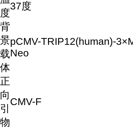
37度
度
背
景
pCMV-TRIP12(human)-3×M
Neo
载
体
正
向
CMV-F
引
物