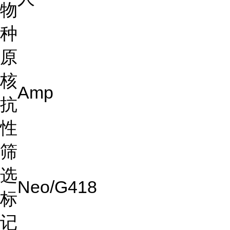
物
种
原
核
Amp
抗
性
筛
选
Neo/G418
标
记