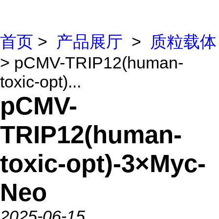
首页
>
产品展厅
>
质粒载体
> pCMV-TRIP12(human-
toxic-opt)...
pCMV-
TRIP12(human-
toxic-opt)-3×Myc-
Neo
2025-06-15