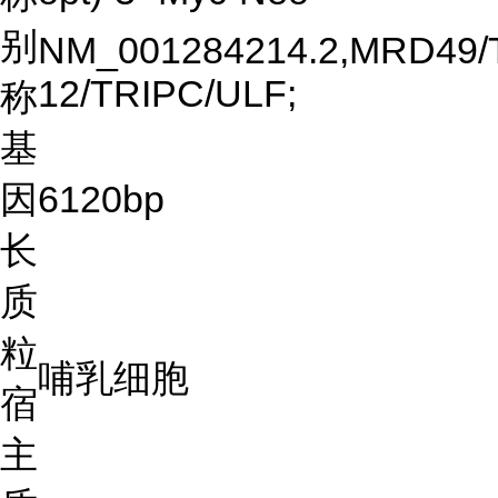
别
NM_001284214.2,MRD49/
12/TRIPC/ULF;
称
基
因
6120bp
长
质
粒
哺乳细胞
宿
主