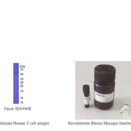
binant Human T-cell antigen
Recombinant Rhesus Macaque Interle
CD7(CD7)活性蛋白
protein(IL4)活性蛋白