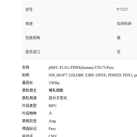
P72537
货号
用途
仅供科研
包装规格
瓶
是否进口
否
名称
pBiFC-FLAG-PDHX(human)-VN173-Puro
别称
NM_003477.3;DLDBP; E3BP; OPDX; PDHXD; PDX1; p
基因长
1503bp
质粒宿主
哺乳细胞
质粒用途
双分子荧光
片段类型
BIFC
片段物种
人
原核抗性
Amp
筛选标记
Puro
启动子
CMV