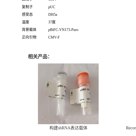
复制子
pUC
感受态
DH5a
温度
37度
背景载体
pBiFC-VN173-Puro
正向引物
CMV-F
相关产品：
构建shRNA表达载体
Recom