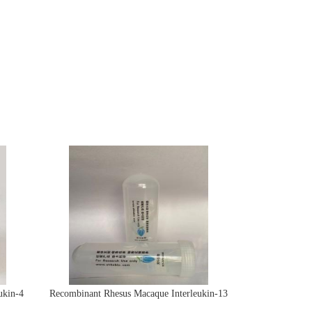
ukin-4
Recombinant Rhesus Macaque Interleukin-13
protein(IL13)活性蛋白