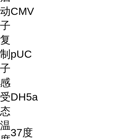
动
CMV
子
复
制
pUC
子
感
受
DH5a
态
温
37度