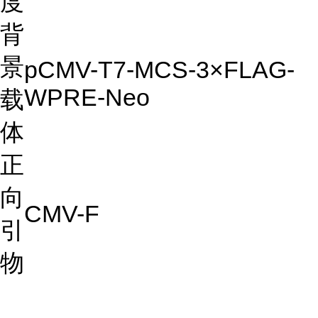
度
背
景
pCMV-T7-MCS-3×FLAG-
WPRE-Neo
载
体
正
向
CMV-F
引
物