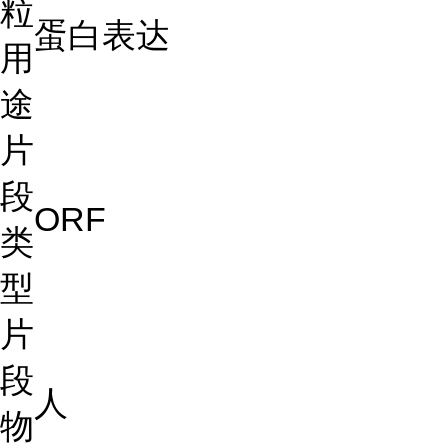
粒
蛋白表达
用
途
片
段
ORF
类
型
片
段
人
物