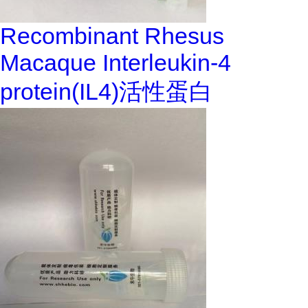
Recombinant Rhesus
Macaque Interleukin-4
protein(IL4)活性蛋白