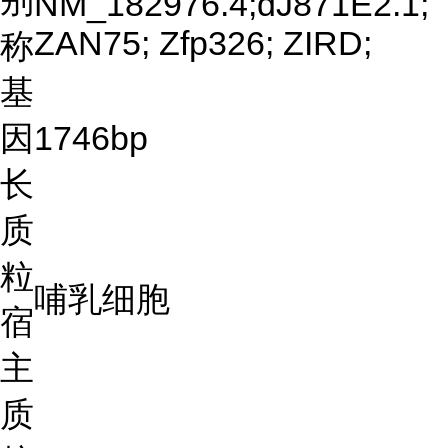
别
NM_182976.4;dJ871E2.1;
ZAN75; Zfp326; ZIRD;
称
基
因
1746bp
长
质
粒
哺乳细胞
宿
主
质