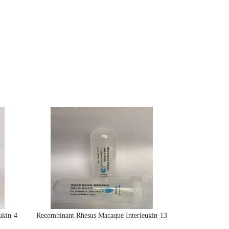
ukin-4
Recombinant Rhesus Macaque Interleukin-13
protein(IL13)活性蛋白