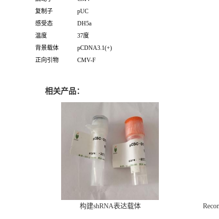
复制子
pUC
感受态
DH5a
温度
37度
背景载体
pCDNA3.1(+)
正向引物
CMV-F
相关产品：
构建shRNA表达载体
Recom