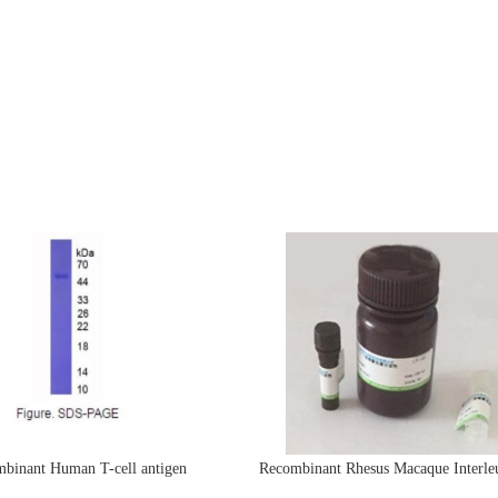
binant Human T-cell antigen
Recombinant Rhesus Macaque Interle
CD7(CD7)活性蛋白
protein(IL4)活性蛋白