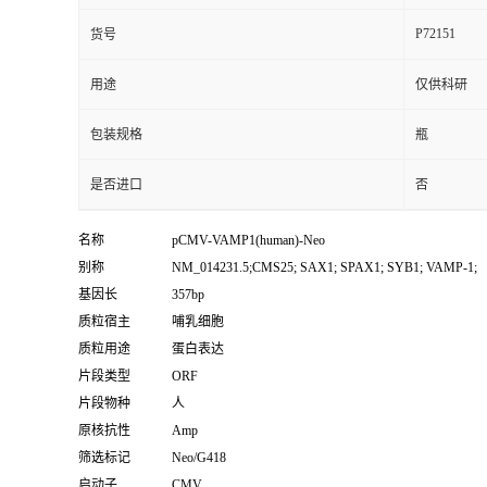
P72151
货号
用途
仅供科研
包装规格
瓶
是否进口
否
名称
pCMV-VAMP1(human)-Neo
别称
NM_014231.5;CMS25; SAX1; SPAX1; SYB1; VAMP-1;
基因长
357bp
质粒宿主
哺乳细胞
质粒用途
蛋白表达
片段类型
ORF
片段物种
人
原核抗性
Amp
筛选标记
Neo/G418
启动子
CMV