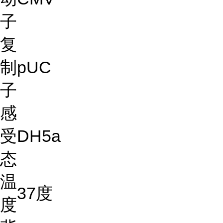
子
复
制
pUC
子
感
受
DH5a
态
温
37度
度