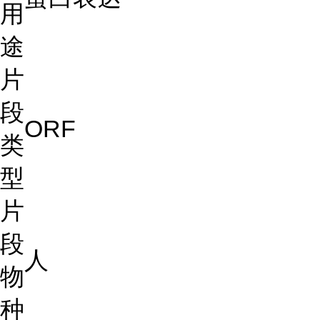
用
途
片
段
ORF
类
型
片
段
人
物
种