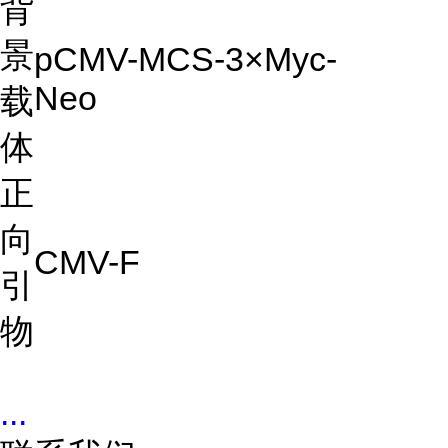
背
景
pCMV-MCS-3×Myc-
Neo
载
体
正
向
CMV-F
引
物
...