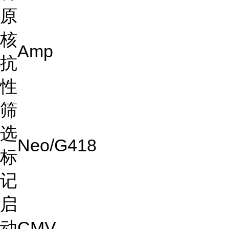
原
核
Amp
抗
性
筛
选
Neo/G418
标
记
启
动
CMV