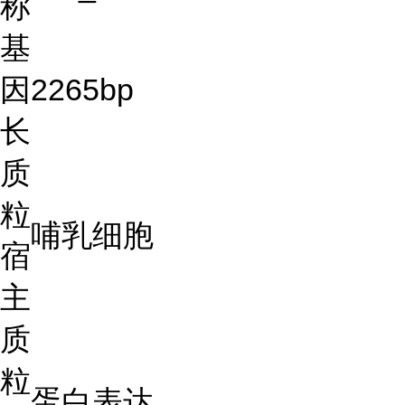
称
基
因
2265bp
长
质
粒
哺乳细胞
宿
主
质
粒
蛋白表达