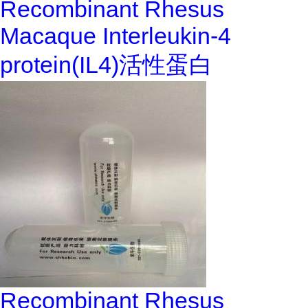
Recombinant Rhesus
Macaque Interleukin-4
protein(IL4)活性蛋白
Recombinant Rhesus