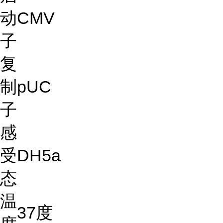
动
CMV
子
复
制
pUC
子
感
受
DH5a
态
温
37度