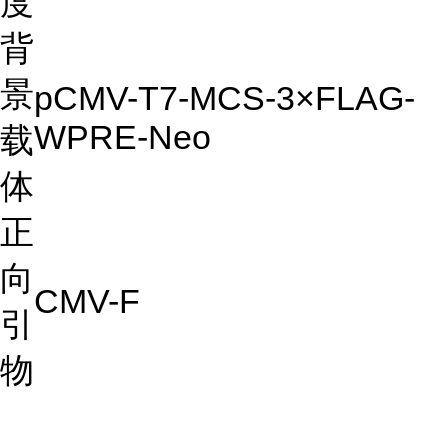
度
背
景
pCMV-T7-MCS-3×FLAG-
WPRE-Neo
载
体
正
向
CMV-F
引
物