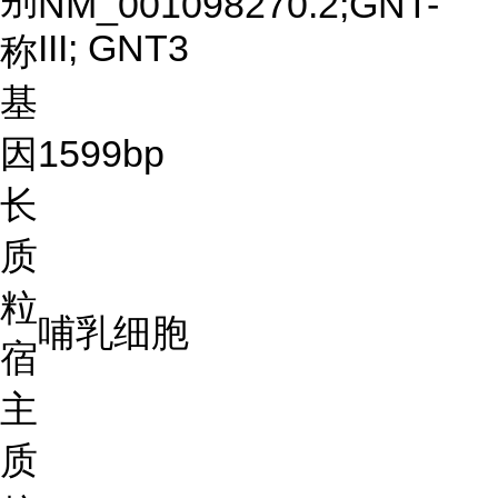
别
NM_001098270.2;GNT-
III; GNT3
称
基
因
1599bp
长
质
粒
哺乳细胞
宿
主
质