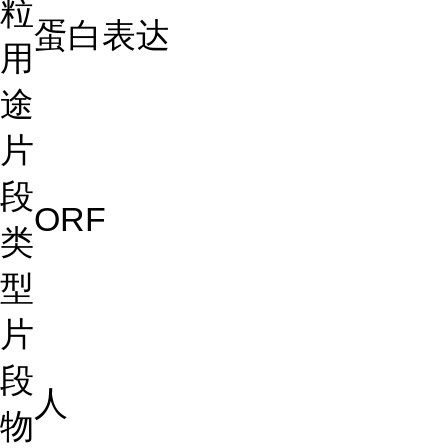
粒
蛋白表达
用
途
片
段
ORF
类
型
片
段
人
物