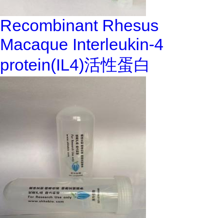
Recombinant Rhesus
Macaque Interleukin-4
protein(IL4)活性蛋白