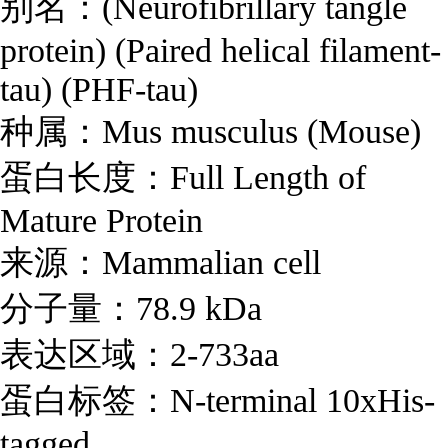
别名：(Neurofibrillary tangle
protein) (Paired helical filament-
tau) (PHF-tau)
种属：Mus musculus (Mouse)
蛋白长度：Full Length of
Mature Protein
来源：Mammalian cell
分子量：78.9 kDa
表达区域：2-733aa
蛋白标签：N-terminal 10xHis-
tagged