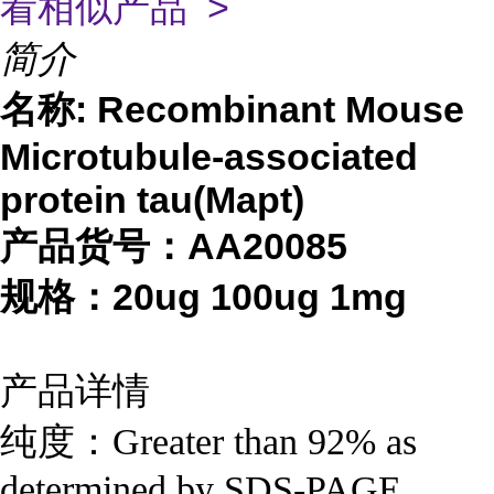
看相似产品 >
简介
名称: Recombinant Mouse
Microtubule-associated
protein tau(Mapt)
产品货号：AA20085
规格：20ug 100ug 1mg
产品详情
纯度：Greater than 92% as
determined by SDS-PAGE.