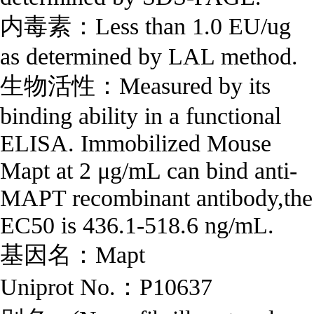
内毒素：Less than 1.0 EU/ug
as determined by LAL method.
生物活性：Measured by its
binding ability in a functional
ELISA. Immobilized Mouse
Mapt at 2 μg/mL can bind anti-
MAPT recombinant antibody,the
EC50 is 436.1-518.6 ng/mL.
基因名：Mapt
Uniprot No.：P10637