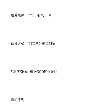
培养条件
:
37
℃，有氧，
LB
诱导方式
:
IPTG
及乳糖类似物
5'
测序引物
根据
KOD
序列设计
:
质粒序列