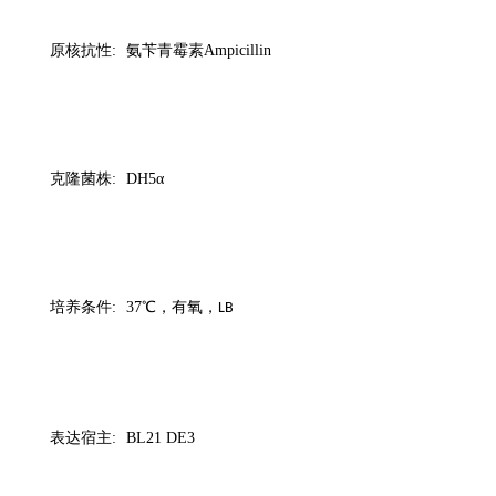
原核抗性
:
氨苄青霉素
Ampicillin
克隆菌株
:
DH5
α
培养条件
:
37
℃，有氧，
LB
表达宿主
:
BL21 DE3